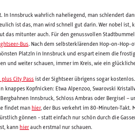
t. In Innsbruck wahrlich naheliegend, man schlendert da
ulich ist das, man wird schnell gut darin. Wer nobel ist, 
 tut das mitunter auch. Für den genussvollen Stadtbumme
ightseer-Bus
. Nach dem selbsterklärenden Hop-on-Hop-off
hönsten Platzln in Innsbruck und erspart einem die fros
en und weiter schauen, immer im Kreis, wie ein glückliche
i plus City Pass
ist der Sightseer übrigens sogar kostenlos.
in knappes Kopfnicken: Etwa Alpenzoo, Swarovski Kristallw
, Bergbahnen Innsbruck, Schloss Ambras oder Bergisel – 
te findet man
hier
, der Bus verkehrt im 80-Minuten-Takt. 
fürstlich gönnen - statt einfach nur schön durch die Gasse
ist, kann
hier
auch erstmal nur schauen.