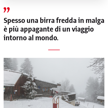
Spesso una birra fredda in malga
è più appagante di un viaggio
Website
intorno al mondo.
About Lea
Travel blogger e autrice di libri con un debole per le
escursioni, le erbe selvatiche e la cucina alpina. #onlyinibk